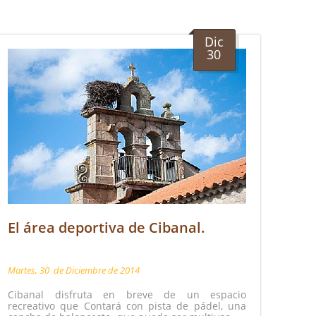
Dic
30
Los
El área deportiva de Cibanal.
rem
Pini
Martes, 30
de
Diciembre
de
2014
Marte
Cibanal disfruta en breve de un espacio
El P
recreativo que Contará con pista de pádel, una
sus 