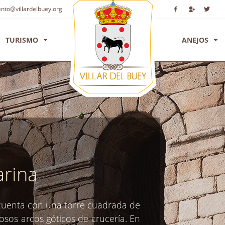
to@villardelbuey.org
TURISMO
ANEJOS
arina
r cuenta con una torre cuadrada de
rosos arcos góticos de crucería. En