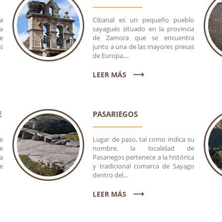
a
Cibanal es un pequeño pueblo
a
sayagués situado en la provincia
e
de Zamora que se encuentra
s
junto a una de las mayores presas
de Europa,...
LEER MÁS
LERÍA DE CIBANAL
GALERÍA DE FORM
E
PASARIEGOS
e
Lugar de paso, tal como indica su
e
nombre, la localidad de
a
Pasariegos pertenece a la histórica
e
y tradicional comarca de Sayago
dentro del...
LEER MÁS