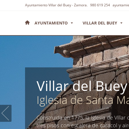
Ayuntamiento
Villar del Buey
- Zamora
.
980 619 254
ayuntamien
AYUNTAMIENTO
VILLAR DEL BUEY
Villar del Buey
Iglesia de Santa M
Construida en 1775, la Iglesia de Villa
tres pisos con escalera de caracol y ai