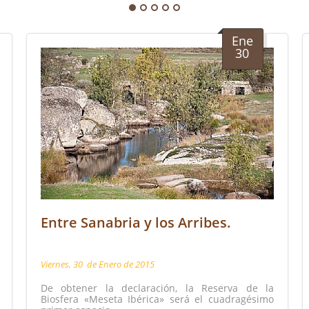
Ene
30
Entre Sanabria y los Arribes.
Viernes, 30
de
Enero
de
2015
De obtener la declaración, la Reserva de la
Biosfera «Meseta Ibérica» será el cuadragésimo